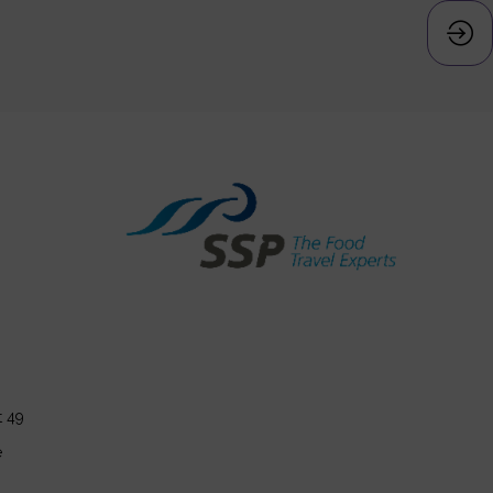
t 49
e